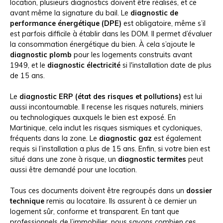
location, plusieurs diagnostics doivent être réalisés, et ce
avant même la signature du bail. Le
diagnostic de
performance énergétique (DPE)
est obligatoire, même s’il
est parfois difficile à établir dans les DOM. Il permet d’évaluer
la consommation énergétique du bien. À cela s’ajoute le
diagnostic plomb
pour les logements construits avant
1949, et le
diagnostic électricité
si l'installation date de plus
de 15 ans.
Le
diagnostic ERP (état des risques et pollutions)
est lui
aussi incontournable. Il recense les risques naturels, miniers
ou technologiques auxquels le bien est exposé. En
Martinique, cela inclut les risques sismiques et cycloniques,
fréquents dans la zone. Le
diagnostic gaz
est également
requis si l’installation a plus de 15 ans. Enfin, si votre bien est
situé dans une zone à risque, un
diagnostic termites
peut
aussi être demandé pour une location.
Tous ces documents doivent être regroupés dans un
dossier
technique
remis au locataire. Ils assurent à ce dernier un
logement sûr, conforme et transparent. En tant que
professionnels de l’immobilier, nous savons combien ces