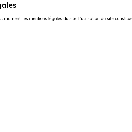
gales
out moment, les mentions légales du site. L’utilisation du site constit
JE SUIS PROPRIÉTAIRE
Estimez votre bien
Vendre avec nous