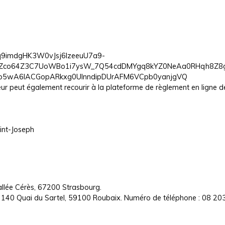
aqETq9imdgHK3W0vJsj6lzeeuU7a9-
co64Z3C7UoWBo1i7ysW_7Q54cdDMYgq8kYZ0NeAa0RHqh8Z8gQJ
jo5wA6IACGopARkxg0UInndipDUrAFM6VCpb0yanjgVQ
r peut également recourir à la plateforme de règlement en ligne des
int-Joseph
 allée Cérès, 67200 Strasbourg.
H, 140 Quai du Sartel, 59100 Roubaix. Numéro de téléphone : 08 2