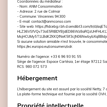
Coordonnées du médiateur :
- Nom: ANM Consommation
- Adresse: 2 rue de Colmar
- Commune: Vincennes 94300
- E-mail: contact@anmconso.com
- Site web:
https://fidcebg.r.bh.d.sendibt3.com/tr/cl/
HLZ36VSfVQv73oE5RtBDYBJdED86Wz8aRQzUHFHL41Z
MsjHCUMy5T1LBdKZKKQfNxK5lf3cJN06NwbybXq8Bld
Si aucune solution amiable n'est trouvée, le consommateu
https://ec.europa.eu/consumers/odr
.
Numéro de l'agence: +33 6 96 93 91 55
Siège de l'agence: Espace Cartésia, 1er étage 97212 Sa
RCS: 980 072 573
Hébergement
L’hébergement du site est assuré par la société Netty, 7
La plate-forme technique est fournie par la société OV
Propriété intellectuelle