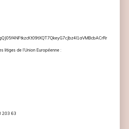
05f4NFtkzcKt09tXQT7QkeyG7cJbz4l1aVMBcbACrRr
 litiges de l’Union Européenne :
03 203 63