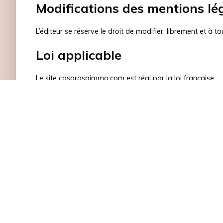
Modifications des mentions lé
L’éditeur se réserve le droit de modifier, librement et à t
Loi applicable
Le site casarosaimmo.com est régi par la loi française.
JE RECHERCHE UN BIEN
Vente maison Saint-Joseph (97212)
Vente maison La Trinité (97220)