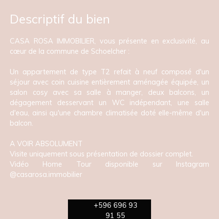
Descriptif du bien
CASA ROSA IMMOBILIER, vous présente en exclusivité, au
cœur de la commune de Schoelcher :
Un appartement de type T2 refait à neuf composé d'un
séjour avec coin cuisine entièrement aménagée équipée, un
salon cosy avec sa salle à manger, deux balcons, un
dégagement desservant un WC indépendant, une salle
d'eau, ainsi qu'une chambre climatisée doté elle-même d'un
balcon.
A VOIR ABSOLUMENT
Visite uniquement sous présentation de dossier complet.
Vidéo Home Tour disponible sur Instagram
@casarosa.immobilier
+596 696 93
91 55