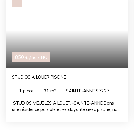
850
€ /mois HC
STUDIOS À LOUER PISCINE
1
pièce
31
m²
SAINTE-ANNE 97227
STUDIOS MEUBLÉS À LOUER –SAINTE-ANNE Dans
une résidence paisible et verdoyante avec piscine, nous
vous proposons plusieurs appartement meublés à la
location, Il se compose : • Espace nuit confortable•
Coin repas• Salle d’eau privative• Terrasse / espace