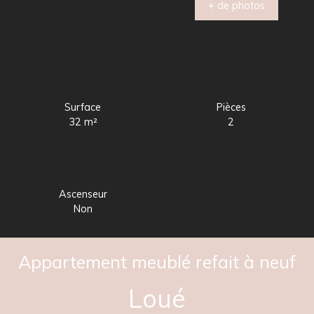
+ de photos
Surface
Pièces
32
m²
2
Ascenseur
Non
Appartement meublé refait à neuf
Loué