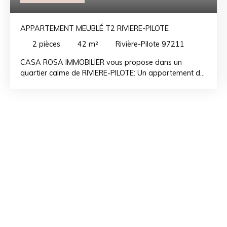
APPARTEMENT MEUBLÉ T2 RIVIERE-PILOTE
2
pièces
42
m²
Rivière-Pilote 97211
CASA ROSA IMMOBILIER vous propose dans un
quartier calme de RIVIERE-PILOTE: Un appartement de
type T2 comprenant: une entrée, un séjour, une cuisine
ouverte, une chambre climatisée, une terrasse, un
espace extérieur couvert. Idéal pour un jeune couple