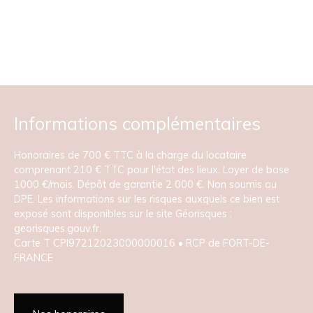
Informations complémentaires
Honoraires de 700 € TTC à la charge du locataire
comprenant 210 € TTC pour l'état des lieux. Loyer de base
1000 €/mois. Dépôt de garantie 2 000 €. Non soumis au
DPE. Les informations sur les risques auxquels ce bien est
exposé sont disponibles sur le site Géorisques :
georisques.gouv.fr.
Carte T CPI97212023000000016 • RCP de FORT-DE-
FRANCE