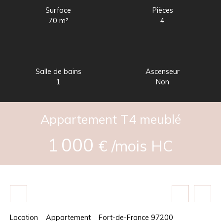
Surface
Pièces
70
m²
4
Salle de bains
Ascenseur
1
Non
Appartement T4 meublé
1 000
€ /mois HC
Location
Appartement
Fort-de-France 97200