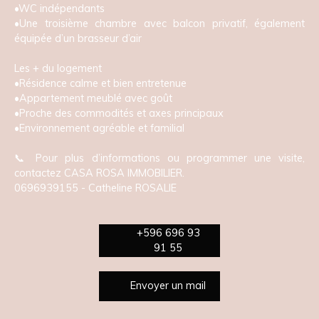
•WC indépendants
•Une troisième chambre avec balcon privatif, également
équipée d’un brasseur d’air
Les + du logement
•Résidence calme et bien entretenue
•Appartement meublé avec goût
•Proche des commodités et axes principaux
•Environnement agréable et familial
📞 Pour plus d’informations ou programmer une visite,
contactez CASA ROSA IMMOBILIER.
0696939155 - Catheline ROSALIE
+596 696 93
91 55
Envoyer un mail