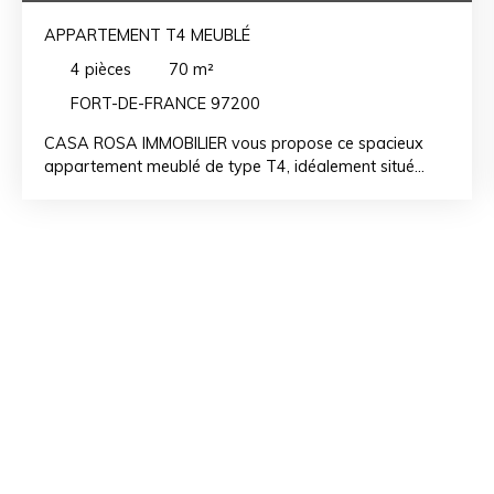
APPARTEMENT T4 MEUBLÉ
4
pièces
70
m²
FORT-DE-FRANCE 97200
CASA ROSA IMMOBILIER vous propose ce spacieux
appartement meublé de type T4, idéalement situé
dans une résidence calme, accessible et très
recherchée. Ce bien se compose de : •Un séjour
lumineux, équipé d’un brasseur d’air, ouvert sur la salle
à manger •Une cuisine aménagée et équipée •Une
varangue avec buanderie attenante •Un cellier
pratique pour le rangement •Une terrasse agréable,
parfaite pour les repas en extérieur •Un dégagement
desservant : •Deux chambres, chacune équipée d’un
brasseur d’air •Une salle d’eau moderne •WC
indépendants •Une troisième chambre avec balcon
privatif, également équipée d’un brasseur d’air Les + du
logement •Résidence calme et bien entretenue
•Appartement meublé avec goût •Proche des
commodités et axes principaux •Environnement