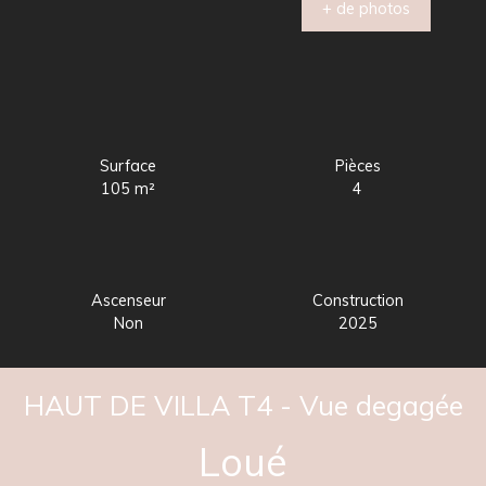
+ de photos
Surface
Pièces
105
m²
4
Ascenseur
Construction
Non
2025
HAUT DE VILLA T4 - Vue degagée
Loué