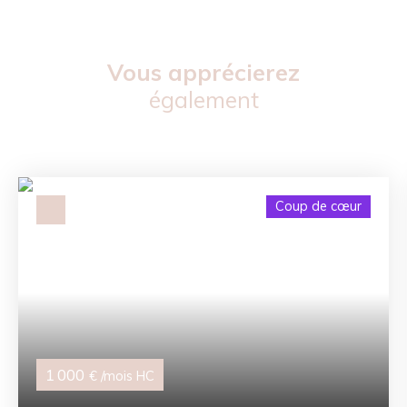
Vous apprécierez
également
Coup de cœur
1 000
€ /mois HC