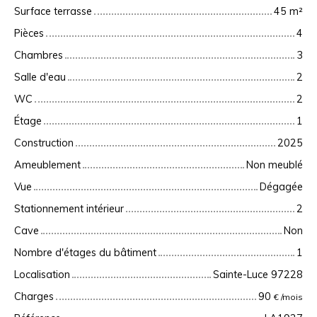
Surface terrasse
45
m²
Pièces
4
Chambres
3
Salle d'eau
2
WC
2
Étage
1
Construction
2025
Ameublement
Non meublé
Vue
Dégagée
Stationnement intérieur
2
Cave
Non
Nombre d'étages du bâtiment
1
Localisation
Sainte-Luce 97228
Charges
90
€ /mois