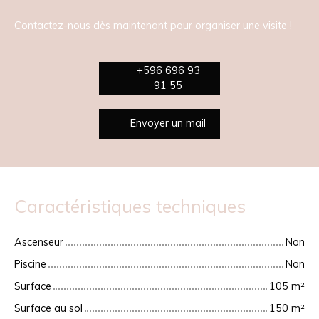
Contactez-nous dès maintenant pour organiser une visite !
+596 696 93
91 55
Envoyer un mail
Caractéristiques techniques
Ascenseur
Non
Piscine
Non
Surface
105
m²
Surface au sol
150
m²