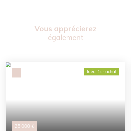
Vous apprécierez
également
Idéal 1er achat
25 000
€