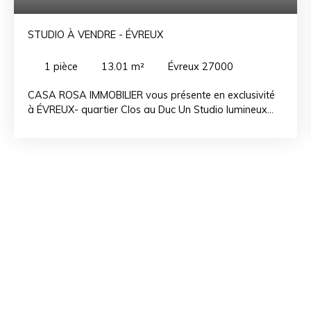
STUDIO À VENDRE - ÉVREUX
1
pièce
13.01
m²
Évreux 27000
CASA ROSA IMMOBILIER vous présente en exclusivité
à ÉVREUX- quartier Clos au Duc Un Studio lumineux
comprenant une entrée sur pièce principale avec coin
kitchenette, une salle de douche avec WC, une
penderie, un loggia, place de parking collective Les
charges comprennent l'eau froide, l'eau chaude, le
chauffage collectif au gaz, le gardiennage et l'entretien
des parties communes. À proximité : commerces,
boulangerie, gare Idéal 1er achat, ou petit pied-à-terre
sur la France. Situé à 1h30 de Paris Le bien est
actuellement loué au prix de 335€/mois, le bail prendra
fin en juillet 2025.