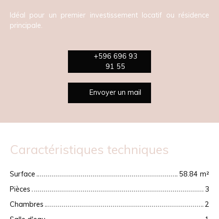
Idéal pour un premier investissement locatif ou résidence
principale.
+596 696 93
91 55
Envoyer un mail
Caractéristiques techniques
Surface
58.84
m²
Pièces
3
Chambres
2